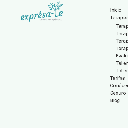
Inicio
Terapia
Terapi
Terap
Terap
Tera
Evalu
Talle
Talle
Tarifas
Conóce
Seguro 
Blog