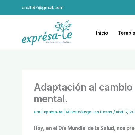
Ir
crislh87@gmail.com
al
contenido
Inicio
Terapi
Adaptación al cambio
mental.
Por
Exprésa-te | Mi Psicólogo Las Rozas
/
abril 7, 2
Hoy, en el Día Mundial de la Salud, nos pr