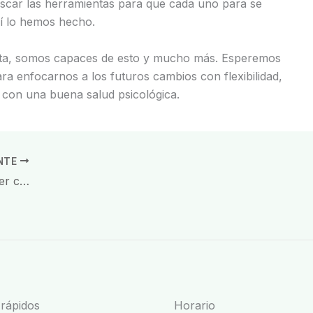
scar las herramientas para que cada uno para se
sí lo hemos hecho.
apta, somos capaces de esto y mucho más. Esperemos
ra enfocarnos a los futuros cambios con flexibilidad,
r con una buena salud psicológica.
ENTE
Día mundial sin tabaco. Cómo romper con el hábito.
 rápidos
Horario