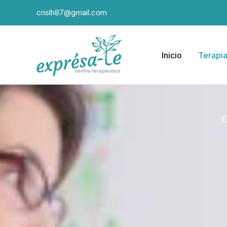
Ir
crislh87@gmail.com
al
contenido
Inicio
Terapi
E