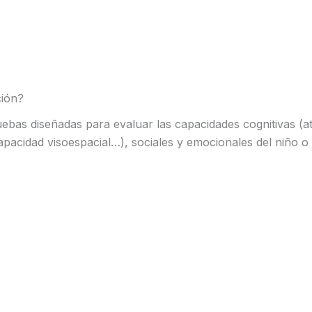
ción?
uebas diseñadas para evaluar las capacidades cognitivas (a
 capacidad visoespacial…), sociales y emocionales del niño o
a los datos en base a las áreas cerebrales y analiza cuále
d madurativa o por qué la forma de relacionarse con su ent
ico, proponemos una serie de actividades para que las limi
que le permita sacar el mayor partido a sus capacidades.
cerla?