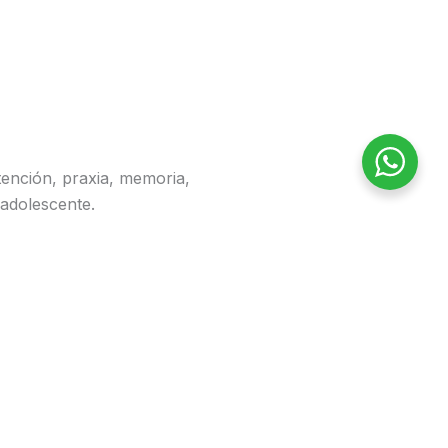
tención, praxia, memoria,
 adolescente.
s podrían estar dañadas, qué
orno no está siendo
taciones disminuyan y el niño