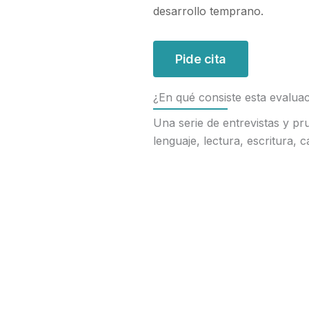
desarrollo temprano.
Pide cita
¿En qué consiste esta evalua
Una serie de entrevistas y pr
lenguaje, lectura, escritura,
El neuropsicólogo reinterpret
está generando esa dificulta
adaptativa.
Una vez realizado el diagnóst
o adolescente lleve una vida 
¿Cuándo es recomendable ha