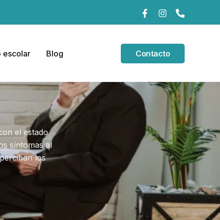
 escolar
Blog
Contacto
con el estado
os síntomas al
perciban los