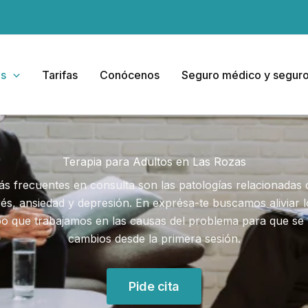
as
Tarifas
Conócenos
Seguro médico y seguro
Terapia para Adultos en Las Rozas
s frecuentes en consulta son las patologías relacionadas 
rés, ansiedad y depresión. En exprésa-te buscamos aliviar l
o que trabajamos en las causas del problema para que se 
cambios desde la primera sesión.
Pide cita