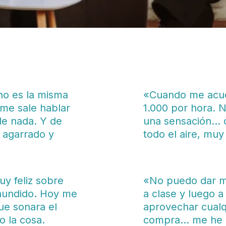
 no es la misma
«Cuando me acues
me sale hablar
1.000 por hora. 
de nada. Y de
una sensación… 
 agarrado y
todo el aire, muy
uy feliz sobre
«No puedo dar más
 hundido. Hoy me
a clase y luego a
ue sonara el
aprovechar cualq
o la cosa.
compra… me he a